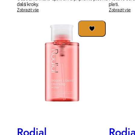
další kroky.
pleti.
Zobrazit vše
Zobrazit vše
Rodial
Rodia