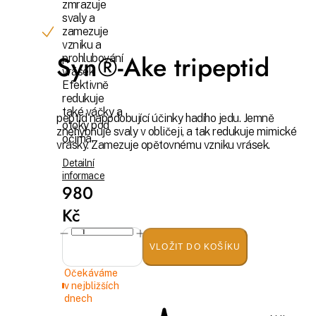
zmrazuje
svaly a
zamezuje
vzniku a
Syn®-Ake tripeptid
prohlubování
vrásek.
Efektivně
redukuje
také váčky a
peptid napodobující účinky hadího jedu. Jemně
otoky pod
znehybňuje svaly v obličeji, a tak redukuje mimické
očima.
vrásky. Zamezuje opětovnému vzniku vrásek.
Detailní
informace
980
Kč
VLOŽIT DO KOŠÍKU
Očekáváme
v nejbližších
dnech