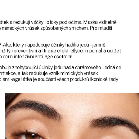
látek a redukují váčky i otoky pod očima. Maska viditelně
etně mimických vrásek způsobených smíchem. Pro mladší,
-Ake, který napodobuje účinky hadího jedu – jemně
žitý i preventivní anti-age efekt. Glycerin pomáhá udržet
 očím intenzivní anti-age ošetření!
obuje znehybňující účinky jedu hada chrámového. Jedná se
ntrakce, a tak redukuje vznik mimických vrásek.
 anti-age látka je součástí všech produktů ikonické řady