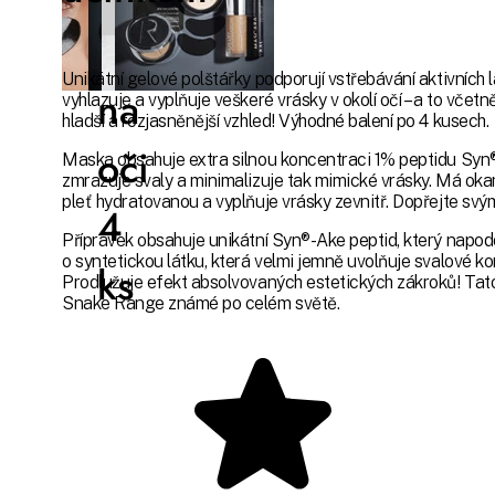
maska
Unikátní gelové polštářky podporují vstřebávání aktivních 
na
vyhlazuje a vyplňuje veškeré vrásky v okolí očí – a to vč
hladší a rozjasněnější vzhled! Výhodné balení po 4 kusech.
oči
Maska obsahuje extra silnou koncentraci 1% peptidu Syn®
zmrazuje svaly a minimalizuje tak mimické vrásky. Má okam
pleť hydratovanou a vyplňuje vrásky zevnitř. Dopřejte svým
4
Přípravek obsahuje unikátní Syn®-Ake peptid, který napod
o syntetickou látku, která velmi jemně uvolňuje svalové ko
ks
Prodlužuje efekt absolvovaných estetických zákroků! Tato
Snake Range známé po celém světě.