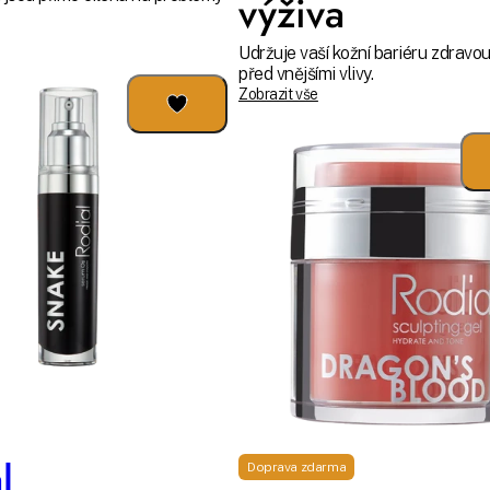
výživa
Udržuje vaší kožní bariéru zdravou
před vnějšími vlivy.
Zobrazit vše
l
Doprava zdarma