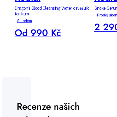
Dragon's Blood Cleansing Water osvěžující
Snake Serum
tonikum
Prodej uko
Skladem
2 29
Od 990 Kč
Recenze našich