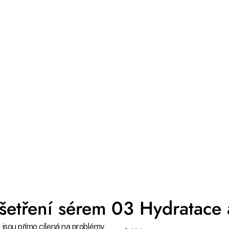
etření sérem
03 Hydratace 
 jsou přímo cílená na problémy