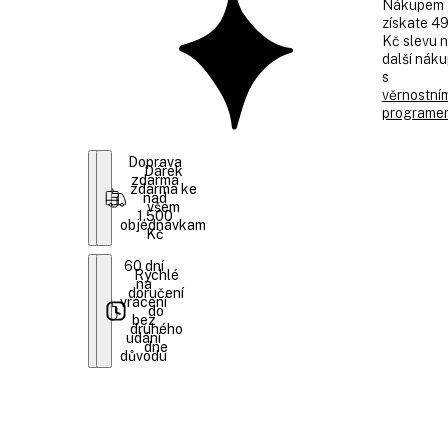
Nákupem
získate 4
Kč slevu 
další nák
s
věrnostní
programe
Doprava
Dárek
zdarma
zdarma ke
nad
všem
1.500
objednávkam
Kč
60 dní
Rychlé
na
doručení
vrácení
do
bez
druhého
udání
dne
důvodu