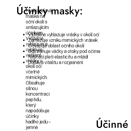
Účinky masky:
Hydrogelová
maska na
oční okolí s
omlazujícím
účinkem.
Viditelně vyhlazuje vrásky v okolí očí
Viditelně
Zamezuje vzniku mimických vrásek
vyhlazuje a
Omlazuje oblast očního okolí
vyplňuje
Odstraňuje váčky a otoky pod očima
veškeré
Navrací pleti elasticitu a mládí
vrásky v
Dodává vitalitu a rozjasnění
okolí očí
včetně
mimických.
Obsahuje
silnou
koncentraci
peptidu,
který
napodobuje
účinky
Účinné 
hadího jedu –
jemně