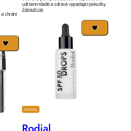
udržení mladě a zdravě vypadající pokožky.
Zobrazit vše
 a chrání
Novinka
Rodial