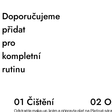
Doporučujeme
přidat
pro
kompletní
rutinu
01 Čištění
02 Oš
Odstraňte make-up, krém a připravte pleť na
Pleťové séra