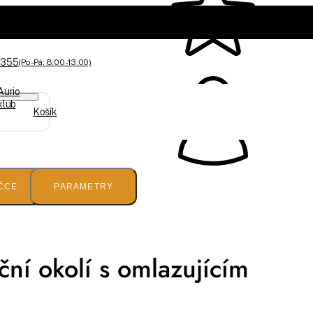
 355
(Po-Pá: 8:00 - 13:00)
Aurio
klub
Košík
ČCE
PARAMETRY
ní okolí s omlazujícím