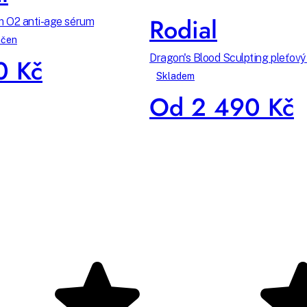
Rodial
 O2 anti-age sérum
nčen
Dragon's Blood Sculpting pleťový
0 Kč
Skladem
Od 2 490 Kč