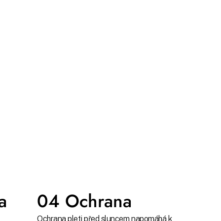
a
04 Ochrana
Ochrana pleti před sluncem napomáhá k