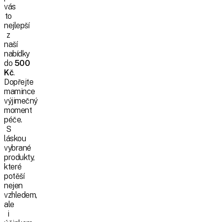
vás
to
nejlepší
z
naší
nabídky
do
500
Kč
.
Dopřejte
mamince
výjimečný
moment
péče.
S
láskou
vybrané
produkty,
které
potěší
nejen
vzhledem,
ale
i