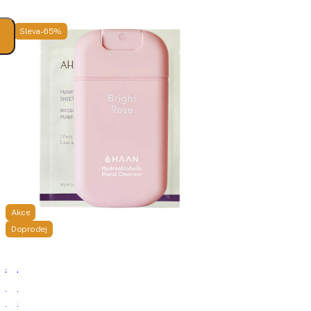
Sleva -65%
Akce
Doprodej
Ahava
HAAN
Purifying
Čistící
Mud
sprej