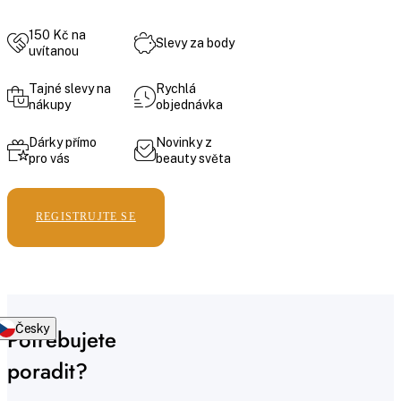
150 Kč na
Slevy za body
uvítanou
Tajné slevy na
Rychlá
nákupy
objednávka
Dárky přímo
Novinky z
pro vás
beauty světa
REGISTRUJTE SE
Česky
Potřebujete
poradit?