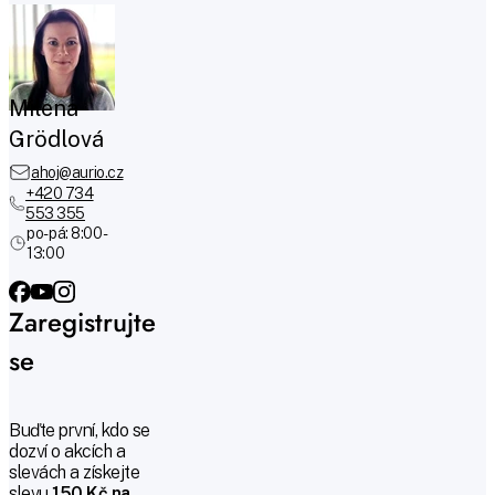
Milena
Grödlová
ahoj@aurio.cz
+420 734
553 355
po-pá: 8:00 -
13:00
Zaregistrujte
se
Buďte první, kdo se
dozví o akcích a
slevách a získejte
slevu
150 Kč na