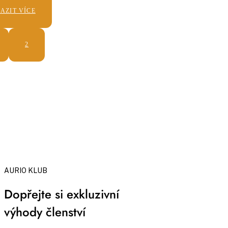
AZIT VÍCE
2
AURIO KLUB
Dopřejte si exkluzivní
výhody členství