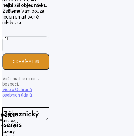
nejbližší objednávku
.
Zašleme Vám pouze
jeden email týdně,
nikdy více.
ODEBÍRAT 📧
Váš email je u nás v
bezpečí.
Více o Ochraně
osobních údajů.
Zákaznický
© 2026
Aurio.cz,
servis
provozuje
Luxury