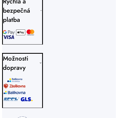
Rychlá a
bezpečná
platba
Možnosti
dopravy