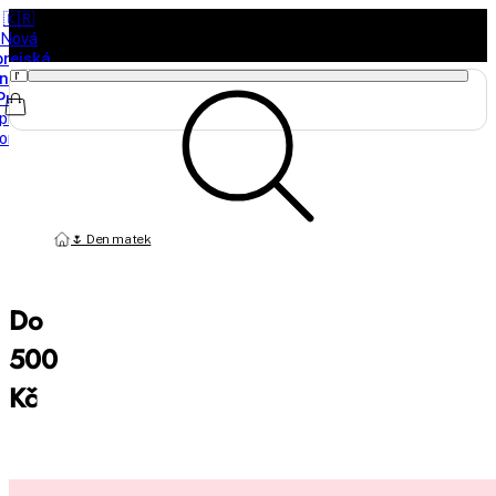
🇰🇷
Nová
orejská
načka
Purito
právě
orazila
🌷 Den matek
Do
500
Kč