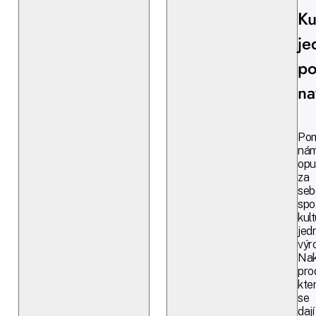
Ku
je
po
na
Po
ná
opu
za
seb
spo
kul
jed
výr
Nak
pro
kte
se
dají