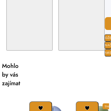
SLOŽ
O ZNA
PARAM
Mohlo
by vás
zajímat
Slev