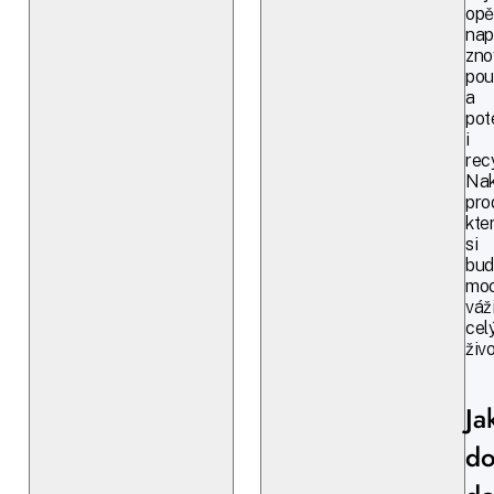
opě
napl
zno
pou
a
pot
i
rec
Nak
pro
kte
si
bud
moc
váž
cel
živo
Ja
do