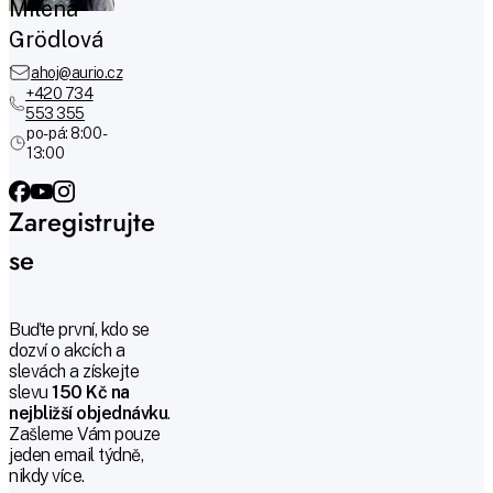
Milena
Grödlová
ahoj@aurio.cz
+420 734
553 355
po-pá: 8:00 -
13:00
Zaregistrujte
se
Buďte první, kdo se
dozví o akcích a
slevách a získejte
slevu
150 Kč na
nejbližší objednávku
.
Zašleme Vám pouze
jeden email týdně,
nikdy více.