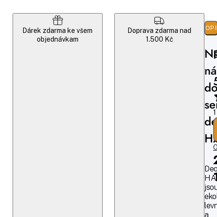
POP
Dárek zdarma ke všem
Doprava zdarma nad
objednávkam
1.500 Kč
Ná
ná
d
se
1
de
H
O
Deo
HA
jso
ekol
levn
a