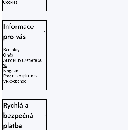
Cookies
Informace
pro vás
Kontakty
O nás
Aurio klub - ušetřete 50
%
Magazín
Proč nakoupit u nás
Velkoobchod
Rychlá a
bezpečná
platba