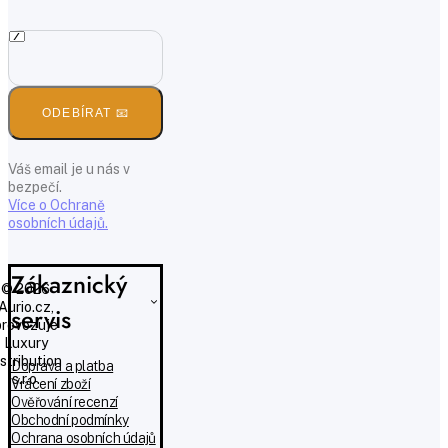
ODEBÍRAT 📧
Váš email je u nás v
bezpečí.
Více o Ochraně
osobních údajů.
Zákaznický
© 2026
Aurio.cz,
servis
provozuje
Luxury
istribution
Doprava a platba
s.r.o.
Vrácení zboží
Ověřování recenzí
Obchodní podmínky
Ochrana osobních údajů