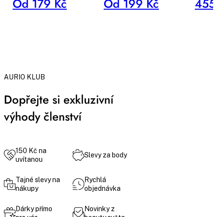
Od 179 Kč
Od 199 Kč
455
AURIO KLUB
Dopřejte si exkluzivní
výhody členství
150 Kč na
Slevy za body
uvítanou
Tajné slevy na
Rychlá
nákupy
objednávka
Dárky přímo
Novinky z