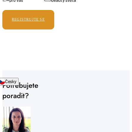
pro vás
beauty světa
REGISTRUJTE SE
Česky
Potřebujete
poradit?