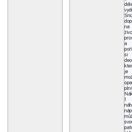
dél
vydr
Sni
dop
na
živo
pro
a
poř
si
deo
kte
je
mo
opa
plni
Ná
1
náh
náp
můž
svo
pat