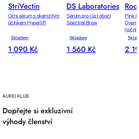
StriVectin
DS Laboratories
Rodi
Oční sérum s okamžitým
Sérum pro růst obočí
Pink D
účinkem Hyperlift
Spectral Brow
Overni
noční 
Skladem
Skladem
Skla
1 090 Kč
1 560 Kč
2 1
AURIO KLUB
Dopřejte si exkluzivní
výhody členství