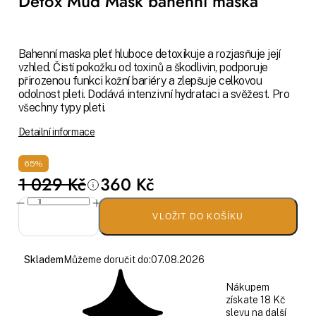
Detox Mud Mask bahenní maska
Bahenní maska pleť hluboce detoxikuje a rozjasňuje její
vzhled. Čistí pokožku od toxinů a škodlivin, podporuje
přirozenou funkci kožní bariéry a zlepšuje celkovou
odolnost pleti. Dodává intenzivní hydrataci a svěžest. Pro
všechny typy pleti.
Detailní informace
65%
1 029 Kč
360 Kč
VLOŽIT DO KOŠÍKU
Skladem
Můžeme doručit do:
07.08.2026
Nákupem
získate 18 Kč
slevu na další