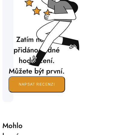
Zatím nebylo
přidáno žádné
hodnocení.
Můžete být první.
NAPSAT RECENZI
Mohlo