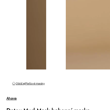
Obličej
Pleťové masky
Ahava