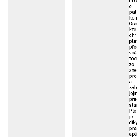
obo
o
pat
ko
Os
kte
chr
ple
pře
vně
tox
ze
zne
pro
a
zab
jej
př
stá
Ple
je
dík
pra
apl