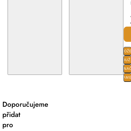
SLOŽ
POUŽI
O ZNA
PARAM
Doporučujeme
přidat
pro