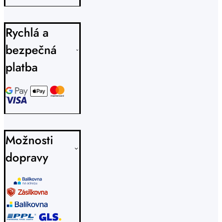
Rychlá a
bezpečná
platba
Možnosti
dopravy