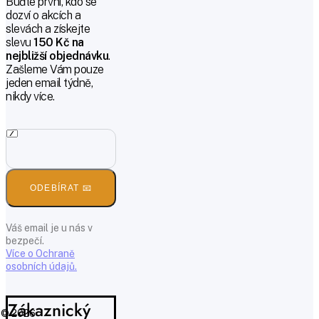
Buďte první, kdo se
dozví o akcích a
slevách a získejte
slevu
150 Kč na
nejbližší objednávku
.
Zašleme Vám pouze
jeden email týdně,
nikdy více.
ODEBÍRAT 📧
Váš email je u nás v
bezpečí.
Více o Ochraně
osobních údajů.
Zákaznický
© 2026