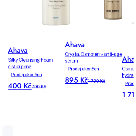
Ahava
Ahava
Crystal Osmoter™ anti-age
Aha
Silky Cleansing Foam
sérum
čisticí pěna
Osmot
Prodej ukončen
Prodej ukončen
hydrat
895 Kč
1 790 Kč
400 Kč
Prod
799 Kč
1 71