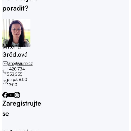
poradit?
Milena
Grödlová
ahoj@aurio.cz
+420 734
553 355
po-pá: 8:00 -
13:00
Zaregistrujte
se