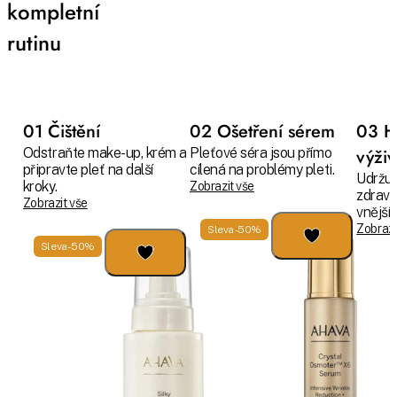
kompletní
rutinu
01 Čištění
02 Ošetření sérem
03 H
Odstraňte make-up, krém a
Pleťové séra jsou přímo
výži
připravte pleť na další
cílená na problémy pleti.
Udržuj
kroky.
Zobrazit vše
zdravo
Zobrazit vše
vnějším
Zobrazi
Sleva -50%
Sleva -50%