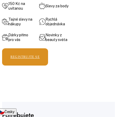
150 Kč na
Slevy za body
uvítanou
Tajné slevy na
Rychlá
nákupy
objednávka
Dárky přímo
Novinky z
pro vás
beauty světa
REGISTRUJTE SE
Česky
Potřebujete