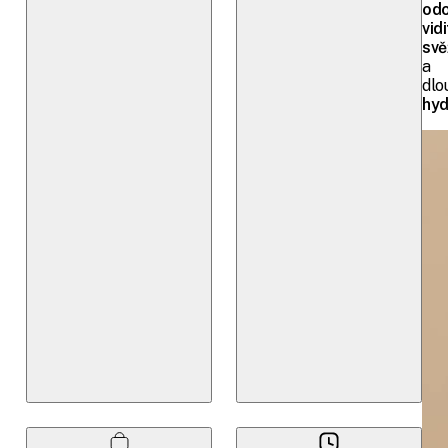
odo
vid
svě
a
dlo
hyd