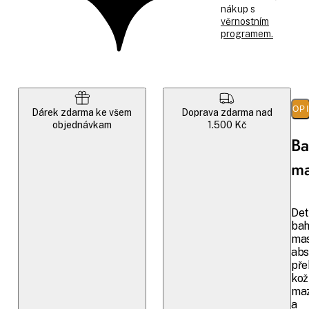
nákup s
věrnostním
programem.
POP
Dárek zdarma ke všem
Doprava zdarma nad
objednávkam
1.500 Kč
Ba
m
Det
bah
ma
abs
pře
kož
ma
a