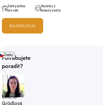
Dárky přímo
Novinky z
pro vás
beauty světa
REGISTRUJTE SE
Česky
Potřebujete
poradit?
Milena
Grödlová