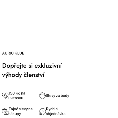
AURIO KLUB
Dopřejte si exkluzivní
výhody členství
150 Kč na
Slevy za body
uvítanou
Tajné slevy na
Rychlá
nákupy
objednávka