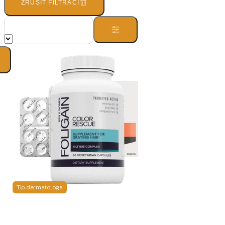
ZRUŠIT FILTRACI
Tip dermatologa
DS
Foligain