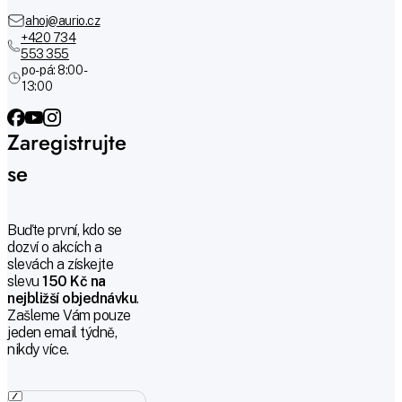
ahoj@aurio.cz
+420 734
553 355
po-pá: 8:00 -
13:00
Zaregistrujte
se
Buďte první, kdo se
dozví o akcích a
slevách a získejte
slevu
150 Kč na
nejbližší objednávku
.
Zašleme Vám pouze
jeden email týdně,
nikdy více.