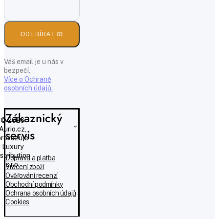
ODEBÍRAT 📧
Váš email je u nás v
bezpečí.
Více o Ochraně
osobních údajů.
Zákaznický
© 2026
Aurio.cz,
servis
provozuje
Luxury
istribution
Doprava a platba
s.r.o.
Vrácení zboží
Ověřování recenzí
Obchodní podmínky
Ochrana osobních údajů
Cookies