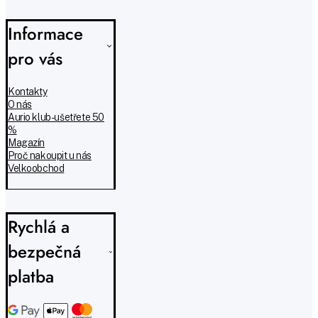
Informace
pro vás
Kontakty
O nás
Aurio klub - ušetřete 50
%
Magazín
Proč nakoupit u nás
Velkoobchod
Rychlá a
bezpečná
platba